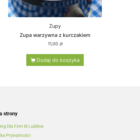
Zupy
Zupa warzywna z kurczakiem
11,00
zł
Dodaj do koszyka
 strony
ing Dla Firm W Lublinie
yka Prywatności