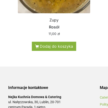
Zupy
Rosół
11,00
zł
Dodaj do koszyka
Informacje kontaktowe
Mapa
Nejka Kuchnia Domowa & Catering
Cater
ul. Nałęczowska, 30, Lublin, 20-701
Polit
centrum Parada, 1 piętro