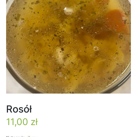
Rosół
11,00
zł