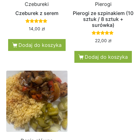
Czebureki
Pierogi
Czeburek z serem
Pierogi ze szpinakiem (10
sztuk / 8 sztuk +
surówka)
Oceniono
14,00
zł
5.00
na 5
Oceniono
22,00
zł
5.00
Dodaj do koszyka
na 5
Dodaj do koszyka