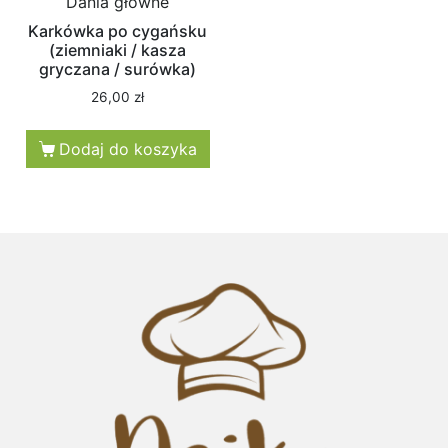
Dania główne
Karkówka po cygańsku
(ziemniaki / kasza
gryczana / surówka)
26,00
zł
Dodaj do koszyka